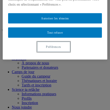
Science ta relâche
choix en sélectionnant « Préférences ».
Informations pratiques
Profils
Inscription
Autoriser les témoins
Nous joindre
Tout refuser
UQAM
Camps scientifiques
Accueil
Préférences
Accueil
À propos
À propos de nous
Partenaires et donateurs
Camps de jour
Guide du campeur
Thématiques et horaire
Tarifs et inscription
Science ta relâche
Informations pratiques
Profils
Inscription
Nous joindre